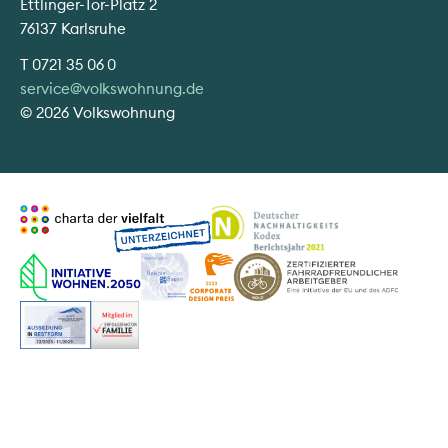
Ettlinger-Tor-Platz 2
76137 Karlsruhe
T
0721 35 06 0
service@volkswohnung.de
© 2026 Volkswohnung