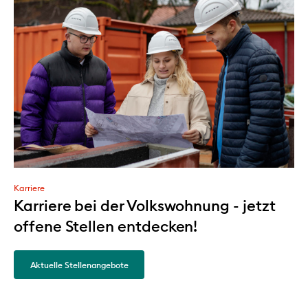
Mühlburg
1.438
Grünwinkel
384
Weststadt
397
Karriere
Karriere bei der Volkswohnung - jetzt
Innenstadt
offene Stellen entdecken!
738
Südweststadt
Aktuelle Stellenangebote
304
Südstadt