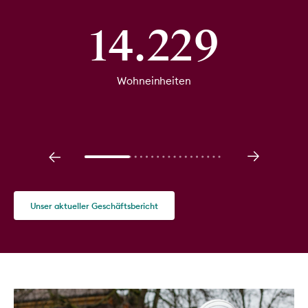
14.229
Wohneinheiten
Rintheim
1.113
Hagsfeld
98
Unser aktueller Geschäftsbericht