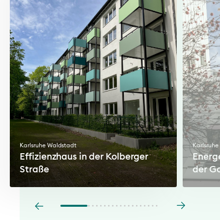
Karlsruhe Waldstadt
Karlsruhe
Effizienzhaus in der Kolberger
Energ
Straße
der G