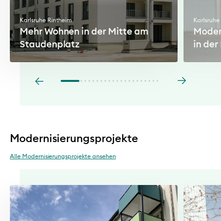
Karlsruhe Rintheim
Karlsruhe
Mehr Wohnen in der Mitte am
Moder
Staudenplatz
in der
Modernisierungsprojekte
Alle Modernisierungsprojekte ansehen