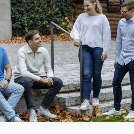
en
r & hier