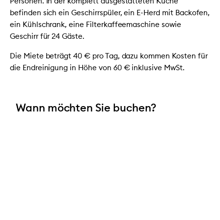
Personen. In der komplett ausgestatteten Küche
befinden sich ein Geschirrspüler, ein E-Herd mit Backofen,
ein Kühlschrank, eine Filterkaffeemaschine sowie
Geschirr für 24 Gäste.
Die Miete beträgt 40 € pro Tag, dazu kommen Kosten für
die Endreinigung in Höhe von 60 € inklusive MwSt.
Wann möchten Sie buchen?
Zeitraum der Buchung
Pflichtfeld
Beginn (Datum)
*
Pflichtfeld
Beginn (Uhrzeit)
*