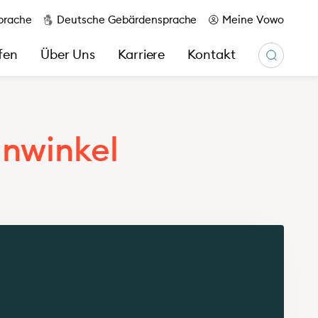
prache
Deutsche Gebärdensprache
Meine Vowo
fen
Über Uns
Karriere
Kontakt
ünwinkel
Unser Magazin wir & hier
Berichte
Ihr Kontakt zu uns