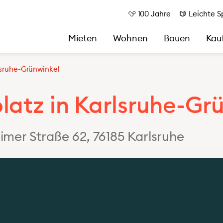
100 Jahre
Leichte S
Mieten
Wohnen
Bauen
Kau
lsruhe-Grünwinkel
latz in Karlsruhe-Gr
Im Quartier
Gesellschaftsstruktur/Beteiligungen
mer Straße 62, 76185 Karlsruhe
Quartiersprojekte
Mitgliedschaften und Kooperationen
Quartiersspaziergang 2.0
100 Jahre Volkswohnung
nungen
Quartiersentwicklung
aftsräume