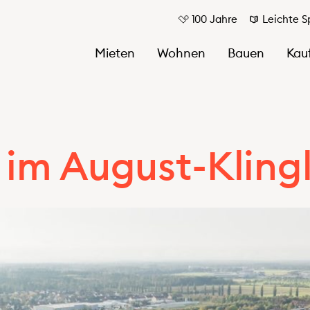
100 Jahre
Leichte S
Mieten
Wohnen
Bauen
Kau
im August-Klingl
Im Quartier
Gesellschaftsstruktur/Beteiligungen
Quartiersprojekte
Mitgliedschaften und Kooperationen
Quartiersspaziergang 2.0
100 Jahre Volkswohnung
nungen
Quartiersentwicklung
aftsräume