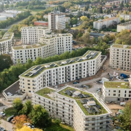
en
r & hier