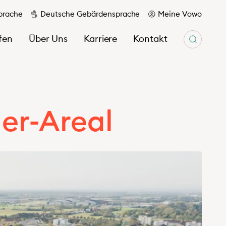
prache
Deutsche Gebärdensprache
Meine Vowo
fen
Über Uns
Karriere
Kontakt
er-Areal
Unser Magazin wir & hier
Berichte
Ihr Kontakt zu uns