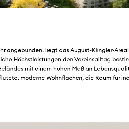
ehr angebunden, liegt das August-Klingler-Area
rtliche Höchstleistungen den Vereinsalltag bes
Geländes mit einem hohen Maß an Lebensquali
hflutete, moderne Wohnflächen, die Raum für in